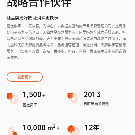
战略合作伙伴
让品牌更好做 让消费更快乐
碧橙数字，一家以客户为中心，以数据为驱动的专业品牌管理公司。是商务
部电子商务示范企业、天猫六星经营服务商、阿里妈妈全域六星服务商、抖
音电商钻石品牌服务商，致力于成为最受全球品牌信赖的战略合作伙伴，面
0
向全球优质品牌提供品牌零售、品牌运营管理、渠道分销、品牌数字营销等
0
服务，已实现对天猫、京东、拼多多、抖音、有赞、微店等主流电商渠道的
全覆盖。
1
0
2
0
0
0
3
查看更多
0
0
1
0
4
0
0
1
0
0
2
1
,
5
0
0
2
0
1
3
+
3
1
2
4
2
6
1
1
启航布局多赛道
0
碧橙员工
4
2
3
5
0
3
7
2
2
0
0
5
3
4
6
0
0
0
0
0
4
8
3
3
0
1
6
4
5
7
1
0
,
0
0
0
1
2
2
年
5
9
4
4
m
+
7
5
6
8
2
3