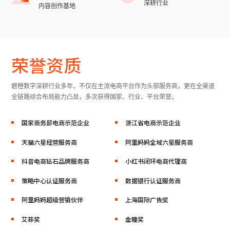
2
1
1
1
1
6
5
5
8
深耕行业
6
7
9
内容创作基地
3
4
3
2
2
2
2
7
6
6
9
7
8
4
5
8
9
4
3
3
3
3
8
7
7
5
6
9
5
4
4
4
4
9
8
8
6
7
6
5
5
5
5
荣誉资质
9
9
7
8
7
6
6
6
6
8
9
9
8
7
7
7
7
碧橙数字深耕行业多年，不仅在主流电商平台作为头部服务商，更在全渠道
全链路综合布局能力凸显，多次获得国家、行业、平台荣誉。
9
8
8
8
8
9
9
9
9
国家商务部电商示范企业
浙江省电商示范企业
天猫六星经营服务商
阿里妈妈全域六星服务商
抖音电商钻石品牌服务商
小红书闭环电商代理商
策略中心认证服务商
数据银行认证服务商
阿里妈妈超级营销伙伴
上海国际广告奖
艾菲奖
金瞳奖