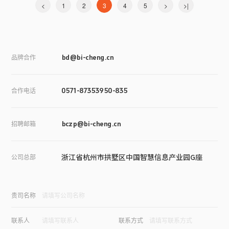
<
1
2
3
4
5
>
>|
品牌合作
bd@bi-cheng.cn
合作电话
0571-87353950-835
招聘邮箱
bczp@bi-cheng.cn
浙江省杭州市拱墅区中国智慧信息产业园G座
公司总部
贵司名称
联系人
联系方式