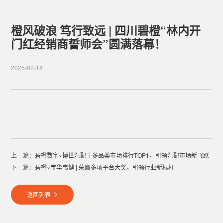
橙风破浪 笃行致远 | 四川碧橙“林内开
门红经销商誓师会”圆满落幕！
2025-02-18
上一篇：
碧橙数字×博世汽配｜多品类市场排行TOP1，引领汽配市场新飞跃
下一篇：
碧橙×宝华韦健 | 荣膺多项平台大奖，引领行业新标杆
返回列表