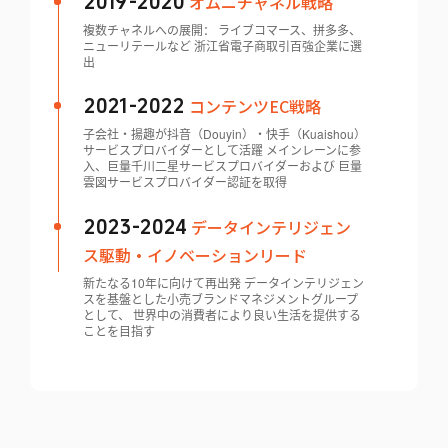
オムニチャネル戦略
2019-2020
複数チャネルへの展開： ライブコマース、拼多多、
ニューリテールなど 浙江省電子商取引百強企業に選
出
コンテンツEC戦略
2021-2022
子会社・揚趣が抖音（Douyin）・快手（Kuaishou）
サービスプロバイダーとして活躍 メインレーンに参
入、巨量千川二星サービスプロバイダーおよび 巨量
雲図サービスプロバイダー認証を取得
データインテリジェン
2023-2024
ス駆動・イノベーションリード
新たなる10年に向けて再出発 データインテリジェン
スを基盤とした小売ブランドマネジメントグループ
として、 世界中の消費者により良い生活を提供する
ことを目指す