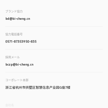
ブランド協力
bd@bi-cheng.cn
協力電話番号
0571-87353950-835
採用メール
bczp@bi-cheng.cn
コーポレート本部
浙江省杭州市拱墅区智慧信息产业园G座7楼