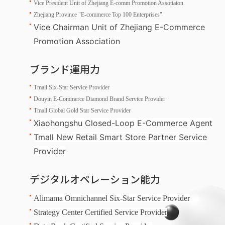
Vice President Unit of Zhejiang E-comm Promotion Assotiaion
Zhejiang Province "E-commerce Top 100 Enterprises"
Vice Chairman Unit of Zhejiang E-Commerce
Promotion Association
ブランド運用力
Tmall Six-Star Service Provider
Douyin E-Commerce Diamond Brand Service Provider
Tmall Global Gold Star Service Provider
Xiaohongshu Closed-Loop E-Commerce Agent
Tmall New Retail Smart Store Partner Service
Provider
デジタルオペレーション能力
Alimama Omnichannel Six-Star Service Provider
Strategy Center Certified Service Provider