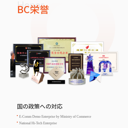
Honor
BC栄誉
国の政策への対応
E-Comm Demo Enterprise by Ministry of Commerce
National Hi-Tech Enterprise