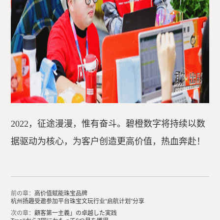
2022，征途漫漫，惟有奋斗。碧橙数字将持续以数
据驱动为核心，为客户创造更高价值，热血奔赴！
前の章：
高价值赋能珠宝品牌
杭州扬趣受邀参加平台珠宝文玩行业“启航计划”分享
次の章：
顧客第一主義」の卓越した実践