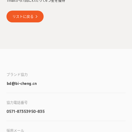
Tmallから7回にわたって6つ星を獲得
リストに戻る
ブランド協力
bd@bi-cheng.cn
協力電話番号
0571-87353950-835
採用メール