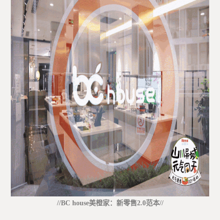
//BC house美橙家：新零售2.0范本//