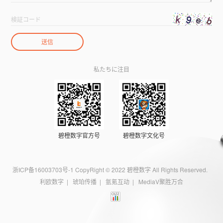
私たちに注目
碧橙数字官方号
碧橙数字文化号
浙ICP备16003703号-1
CopyRight © 2022 碧橙数字 All Rights Reserved.
利欧数字
|
琥珀传播
|
氩氪互动
|
MediaV聚胜万合