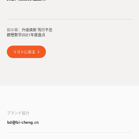
前の章：
升级焕新 笃行不怠
碧橙数字2021年度盘点
リストに戻る
ブランド協力
bd@bi-cheng.cn